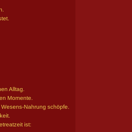
n.
tet.
en Alltag.
len Momente.
ne Wesens-Nahrung schöpfe.
eit.
reatzeit ist: