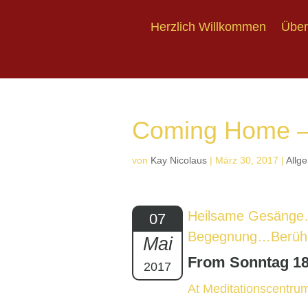
Herzlich Willkommen
Über
Herzlich Willkommen
Über
Coming Home –
von
Kay Nicolaus
|
März 30, 2017
|
Allg
Heilsame Gesäng
07
Begegnung…Berühr
Mai
From Sonntag 18 
2017
At Meditationscentru