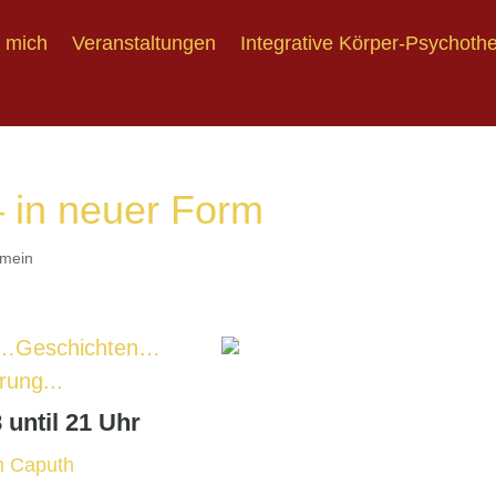
 mich
Veranstaltungen
Integrative Körper-Psychoth
 mich
Veranstaltungen
Integrative Körper-Psychoth
 in neuer Form
emein
e…Geschichten…
ung...
until 21 Uhr
m Caputh