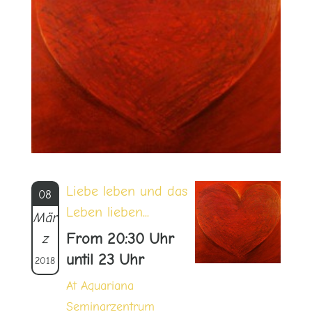
Liebe leben und das
08
Leben lieben...
Mär
z
From 20:30 Uhr
until 23 Uhr
2018
At Aquariana
Seminarzentrum