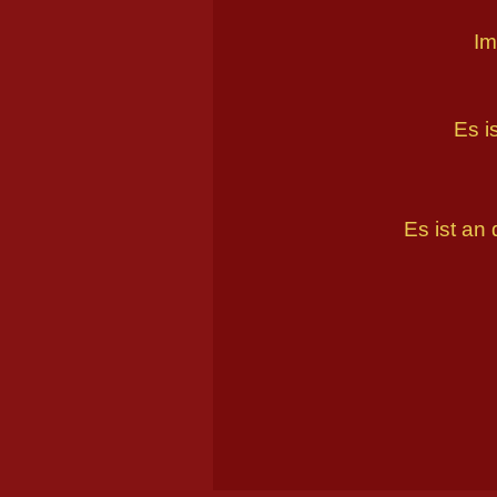
Im
Es i
Es ist an