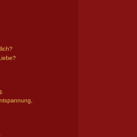
;
lich?
 Liebe?
g.
Entspannung,
,