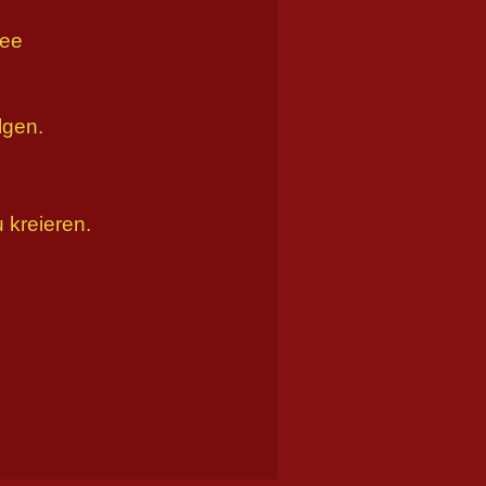
See
lgen.
 kreieren.