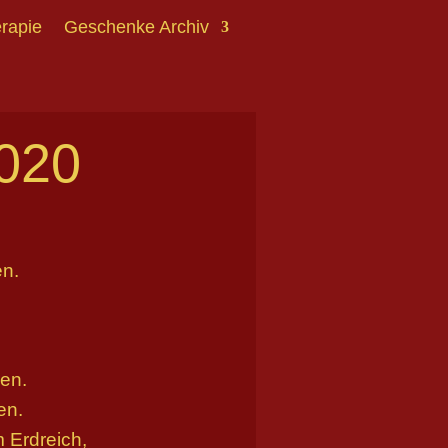
erapie
Geschenke Archiv
020
en.
en.
en.
 Erdreich,