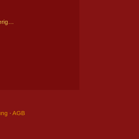
ierig…
ung
·
AGB